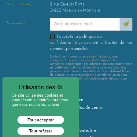
2 rue Charles Favre
[ Rencontrez-nous ]
39260
Moirans-en-Montagne
[ Suivez-nous ! ]
J'accepte la
politique de
confidentialité
concernant l'utilisation de mes
données personnelles.
En indiquant votre adresse e-mail ci-dessus, vous
consentez à recevoir par voie électronique notre
newsletter, comprenant des informations concernant notre
actualité, nos activités et nos offres commerciales. Vous
pourrez à tout moment vous désinscrire en utilisant le lien
de désinscription intégré dans la newsletter ou en nous
contactant par e-mail : suivicouleurgarden@gmail.com
Mentions légales
Ce site utilise des cookies et
vous donne le contrôle sur ceux
Avis Couleur Garden
que vous souhaitez activer
Conditions générales de vente
Nous contacter
Tout accepter
Mon compte
Politique de confidentialité
Tout refuser