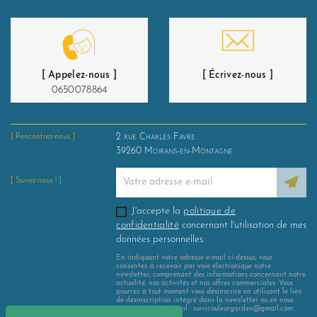
[ Appelez-nous ]
[ Écrivez-nous ]
0650078864
2 rue Charles Favre
[ Rencontrez-nous ]
39260
Moirans-en-Montagne
[ Suivez-nous ! ]
J'accepte la
politique de
confidentialité
concernant l'utilisation de mes
données personnelles.
En indiquant votre adresse e-mail ci-dessus, vous
consentez à recevoir par voie électronique notre
newsletter, comprenant des informations concernant notre
actualité, nos activités et nos offres commerciales. Vous
pourrez à tout moment vous désinscrire en utilisant le lien
de désinscription intégré dans la newsletter ou en nous
contactant par e-mail : suivicouleurgarden@gmail.com