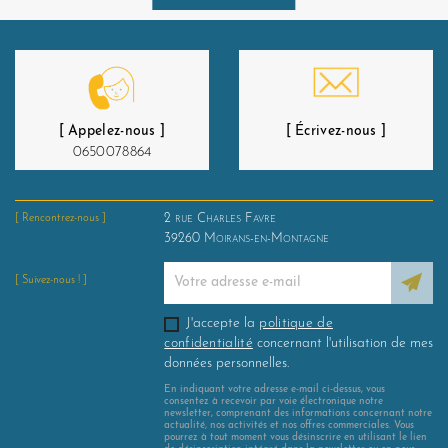
[ Appelez-nous ]
[ Écrivez-nous ]
0650078864
2 rue Charles Favre
[ Rencontrez-nous ]
39260
Moirans-en-Montagne
[ Suivez-nous ! ]
J'accepte la
politique de
confidentialité
concernant l'utilisation de mes
données personnelles.
En indiquant votre adresse e-mail ci-dessus, vous
consentez à recevoir par voie électronique notre
newsletter, comprenant des informations concernant notre
actualité, nos activités et nos offres commerciales. Vous
pourrez à tout moment vous désinscrire en utilisant le lien