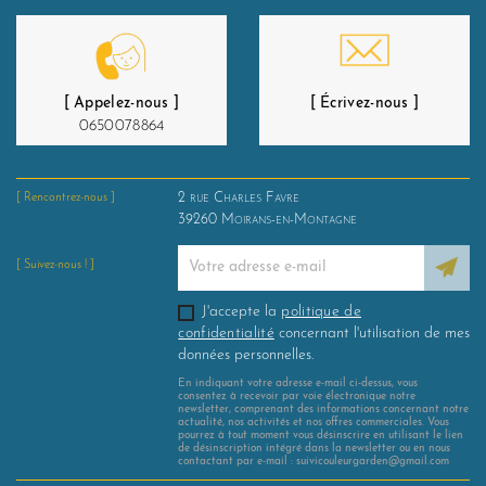
[ Appelez-nous ]
[ Écrivez-nous ]
0650078864
2 rue Charles Favre
[ Rencontrez-nous ]
39260
Moirans-en-Montagne
[ Suivez-nous ! ]
J'accepte la
politique de
confidentialité
concernant l'utilisation de mes
données personnelles.
En indiquant votre adresse e-mail ci-dessus, vous
consentez à recevoir par voie électronique notre
newsletter, comprenant des informations concernant notre
actualité, nos activités et nos offres commerciales. Vous
pourrez à tout moment vous désinscrire en utilisant le lien
de désinscription intégré dans la newsletter ou en nous
contactant par e-mail : suivicouleurgarden@gmail.com