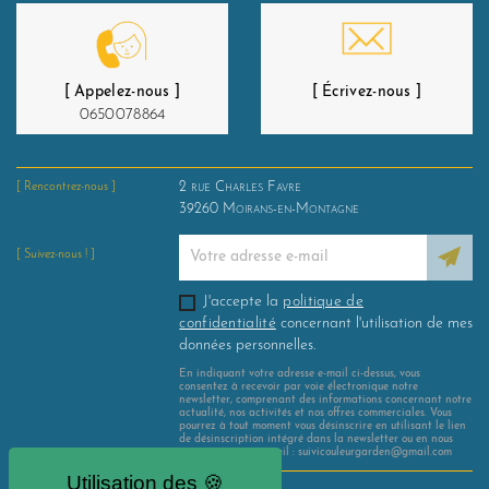
[ Appelez-nous ]
[ Écrivez-nous ]
0650078864
2 rue Charles Favre
[ Rencontrez-nous ]
39260
Moirans-en-Montagne
[ Suivez-nous ! ]
J'accepte la
politique de
confidentialité
concernant l'utilisation de mes
données personnelles.
En indiquant votre adresse e-mail ci-dessus, vous
consentez à recevoir par voie électronique notre
newsletter, comprenant des informations concernant notre
actualité, nos activités et nos offres commerciales. Vous
pourrez à tout moment vous désinscrire en utilisant le lien
de désinscription intégré dans la newsletter ou en nous
contactant par e-mail : suivicouleurgarden@gmail.com