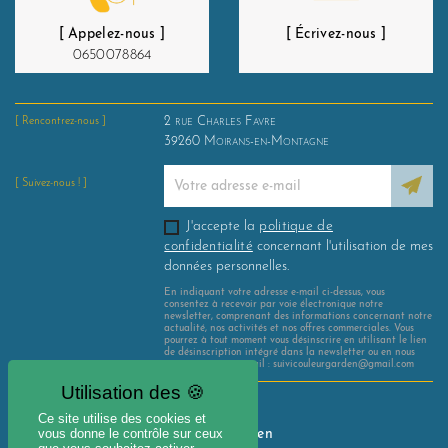
[ Appelez-nous ]
[ Écrivez-nous ]
0650078864
2 rue Charles Favre
[ Rencontrez-nous ]
39260
Moirans-en-Montagne
[ Suivez-nous ! ]
J'accepte la
politique de
confidentialité
concernant l'utilisation de mes
données personnelles.
En indiquant votre adresse e-mail ci-dessus, vous
consentez à recevoir par voie électronique notre
newsletter, comprenant des informations concernant notre
actualité, nos activités et nos offres commerciales. Vous
pourrez à tout moment vous désinscrire en utilisant le lien
de désinscription intégré dans la newsletter ou en nous
contactant par e-mail : suivicouleurgarden@gmail.com
Mentions légales
Ce site utilise des cookies et
vous donne le contrôle sur ceux
Avis Couleur Garden