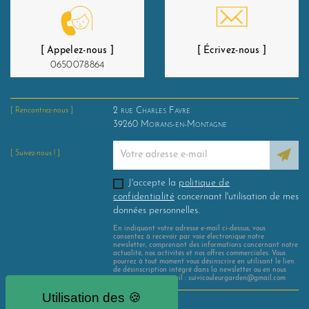
[ Appelez-nous ]
[ Écrivez-nous ]
0650078864
2 rue Charles Favre
[ Rencontrez-nous ]
39260
Moirans-en-Montagne
[ Suivez-nous ! ]
J'accepte la
politique de
confidentialité
concernant l'utilisation de mes
données personnelles.
En indiquant votre adresse e-mail ci-dessus, vous
consentez à recevoir par voie électronique notre
newsletter, comprenant des informations concernant notre
actualité, nos activités et nos offres commerciales. Vous
pourrez à tout moment vous désinscrire en utilisant le lien
de désinscription intégré dans la newsletter ou en nous
contactant par e-mail : suivicouleurgarden@gmail.com