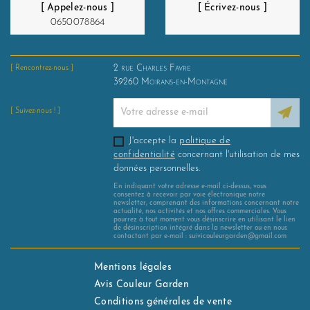
[ Appelez-nous ]
[ Écrivez-nous ]
0650078864
2 rue Charles Favre
[ Rencontrez-nous ]
39260
Moirans-en-Montagne
[ Suivez-nous ! ]
J'accepte la
politique de
confidentialité
concernant l'utilisation de mes
données personnelles.
En indiquant votre adresse e-mail ci-dessus, vous
consentez à recevoir par voie électronique notre
newsletter, comprenant des informations concernant notre
actualité, nos activités et nos offres commerciales. Vous
pourrez à tout moment vous désinscrire en utilisant le lien
de désinscription intégré dans la newsletter ou en nous
contactant par e-mail : suivicouleurgarden@gmail.com
Mentions légales
Avis Couleur Garden
Conditions générales de vente