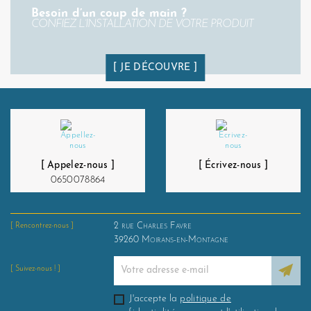
Besoin d’un coup de main ?
CONFIEZ L’INSTALLATION DE VOTRE PRODUIT
JE DÉCOUVRE
[ Appelez-nous ]
[ Écrivez-nous ]
0650078864
2 rue Charles Favre
[ Rencontrez-nous ]
39260
Moirans-en-Montagne
[ Suivez-nous ! ]
J'accepte la
politique de