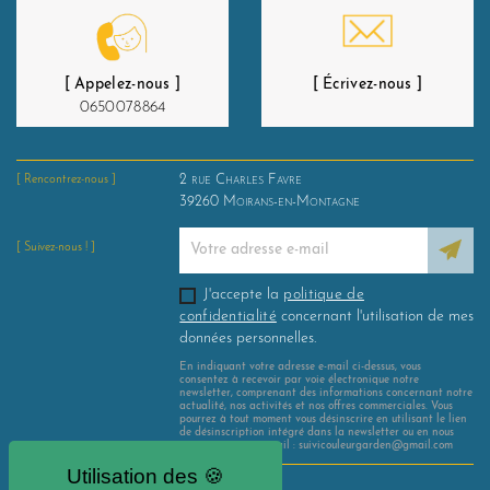
[ Appelez-nous ]
[ Écrivez-nous ]
0650078864
2 rue Charles Favre
[ Rencontrez-nous ]
39260
Moirans-en-Montagne
[ Suivez-nous ! ]
J'accepte la
politique de
confidentialité
concernant l'utilisation de mes
données personnelles.
En indiquant votre adresse e-mail ci-dessus, vous
consentez à recevoir par voie électronique notre
newsletter, comprenant des informations concernant notre
actualité, nos activités et nos offres commerciales. Vous
pourrez à tout moment vous désinscrire en utilisant le lien
de désinscription intégré dans la newsletter ou en nous
contactant par e-mail : suivicouleurgarden@gmail.com