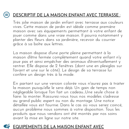
DESCRIPTIF DE LA MAISON ENFANT AVEC TERRASSE :
Très jolie maison de jardin enfant avec terrasse aux couleurs
vives. Cette maison de jardin est idéale comme première
maison avec ses équipements permettant à votre enfant de
jouer comme dans une vraie maison. Il pourra notamment y
planter des fleurs dans sa jardinière, recevoir du courrier
grâce à sa boîte aux lettres.
La maison dispose d'une porte pleine permettant à la
maison d'être fermée complètement quand votre enfant n'y
joue pas et ainsi empêcher des animaux d'éventuellement y
rentrer. Elle dispose de 2 fenêtres (dont une en plexiglas sur
l'avant et une sur le côté). Le design de sa terrasse lui
confère un design très à la mode.
En partant sur une version colorée vous n'aurez pas à traiter
la maison puisqu'elle le sera déjà. Un gain de temps non
négligeable lorsque l'on fait un cadeau...Une seule chose à
faire: la monter. Rassurez-vous tous nos modèles s'adresse
au grand public expert ou non du montage. Une notice
détaillée vous est fournie. Dans le cas où vous seriez coincé,
aucun problème nous sommes à votre disposition. Tous les
produits que nous vendons ont été montés par nos soins
avant la mise en ligne sur notre site.
EQUIPEMENTS DE LA MAISON ENFANT AVEC