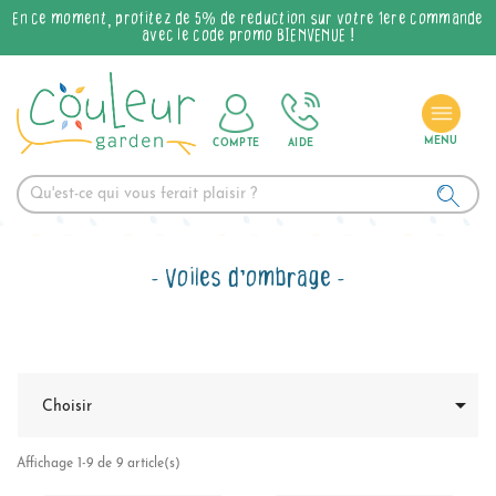
En ce moment, profitez de 5% de réduction sur votre 1ère commande
avec le code promo BIENVENUE !
COMPTE
AIDE
Voiles d'ombrage

Choisir
Affichage 1-9 de 9 article(s)