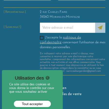
2 rue Charles Favre
[ Rencontrez-nous ]
39260
Moirans-en-Montagne
[ Suivez-nous ! ]
J'accepte la
politique de
confidentialité
concernant l'utilisation de mes
données personnelles.
En indiquant votre adresse e-mail ci-dessus, vous
consentez à recevoir par voie électronique notre
newsletter, comprenant des informations concernant notre
actualité, nos activités et nos offres commerciales. Vous
pourrez à tout moment vous désinscrire en utilisant le lien
de désinscription intégré dans la newsletter ou en nous
contactant par e-mail : suivicouleurgarden@gmail.com
Mentions légales
Ce site utilise des cookies et
vous donne le contrôle sur ceux
Avis Couleur Garden
que vous souhaitez activer
Conditions générales de vente
Nous contacter
Tout accepter
Mon compte