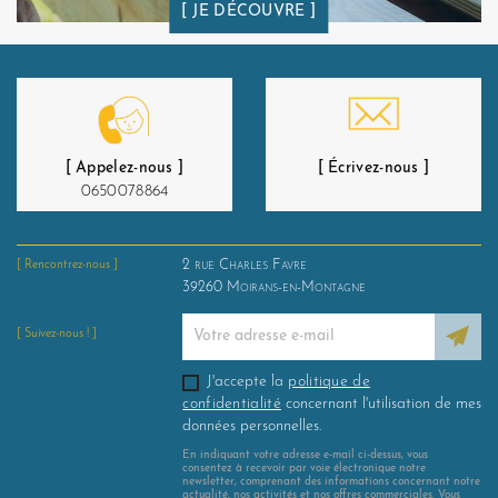
JE DÉCOUVRE
[ Appelez-nous ]
[ Écrivez-nous ]
0650078864
2 rue Charles Favre
[ Rencontrez-nous ]
39260
Moirans-en-Montagne
[ Suivez-nous ! ]
J'accepte la
politique de
confidentialité
concernant l'utilisation de mes
données personnelles.
En indiquant votre adresse e-mail ci-dessus, vous
consentez à recevoir par voie électronique notre
newsletter, comprenant des informations concernant notre
actualité, nos activités et nos offres commerciales. Vous