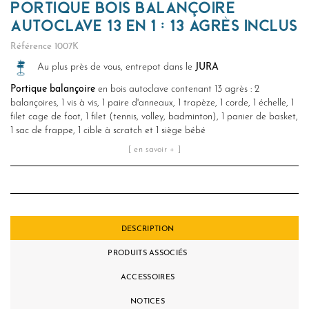
PORTIQUE BOIS BALANÇOIRE
AUTOCLAVE 13 EN 1 : 13 AGRÈS INCLUS
Référence
1007K
Au plus près de vous, entrepot dans le
JURA
Portique balançoire
en bois autoclave contenant 13 agrès :
2
balançoires, 1 vis à vis, 1 paire d'anneaux, 1 trapèze, 1 corde, 1 échelle, 1
filet cage de foot, 1 filet (tennis, volley, badminton), 1 panier de basket,
1 sac de frappe, 1 cible à scratch et 1 siège bébé
[ en savoir + ]
DESCRIPTION
PRODUITS ASSOCIÉS
ACCESSOIRES
NOTICES