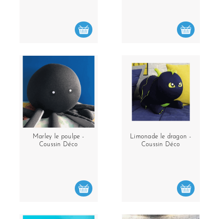
Marley le poulpe -
Limonade le dragon -
Coussin Déco
Coussin Déco