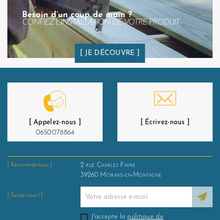
Besoin d’un coup de main ?
CONFIEZ L’INSTALLATION DE VOTRE PRODUIT
JE DÉCOUVRE
[ Appelez-nous ]
[ Écrivez-nous ]
0650078864
2 rue Charles Favre
[ Rencontrez-nous ]
39260
Moirans-en-Montagne
[ Suivez-nous ! ]
J'accepte la
politique de