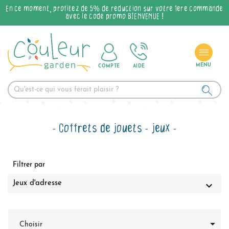
En ce moment, profitez de 5% de réduction sur votre 1ère commande
avec le code promo BIENVENUE !
COMPTE
AIDE
Coffrets de jouets - jeux
Filtrer par
Jeux d'adresse


Choisir