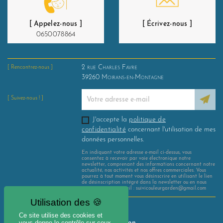
[ Appelez-nous ]
[ Écrivez-nous ]
0650078864
2 rue Charles Favre
[ Rencontrez-nous ]
39260
Moirans-en-Montagne
[ Suivez-nous ! ]
J'accepte la
politique de
confidentialité
concernant l'utilisation de mes
données personnelles.
En indiquant votre adresse e-mail ci-dessus, vous
consentez à recevoir par voie électronique notre
newsletter, comprenant des informations concernant notre
actualité, nos activités et nos offres commerciales. Vous
pourrez à tout moment vous désinscrire en utilisant le lien
de désinscription intégré dans la newsletter ou en nous
contactant par e-mail : suivicouleurgarden@gmail.com
Mentions légales
Ce site utilise des cookies et
vous donne le contrôle sur ceux