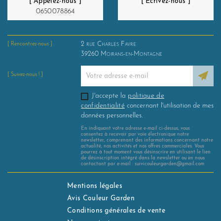
[ Appelez-nous ]
[ Écrivez-nous ]
0650078864
2 rue Charles Favre
[ Rencontrez-nous ]
39260
Moirans-en-Montagne
[ Suivez-nous ! ]
J'accepte la
politique de
confidentialité
concernant l'utilisation de mes
données personnelles.
En indiquant votre adresse e-mail ci-dessus, vous
consentez à recevoir par voie électronique notre
newsletter, comprenant des informations concernant notre
actualité, nos activités et nos offres commerciales. Vous
pourrez à tout moment vous désinscrire en utilisant le lien
de désinscription intégré dans la newsletter ou en nous
contactant par e-mail : suivicouleurgarden@gmail.com
Mentions légales
Avis Couleur Garden
Conditions générales de vente