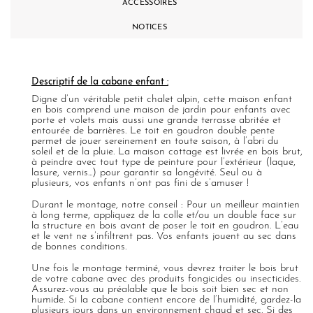
ACCESSOIRES
NOTICES
Descriptif de la cabane enfant :
Digne d’un véritable petit chalet alpin, cette maison enfant
en bois comprend une maison de jardin pour enfants avec
porte et volets mais aussi une grande terrasse abritée et
entourée de barrières. Le toit en goudron double pente
permet de jouer sereinement en toute saison, à l’abri du
soleil et de la pluie. La maison cottage est livrée en bois brut,
à peindre avec tout type de peinture pour l’extérieur (laque,
lasure, vernis...) pour garantir sa longévité. Seul ou à
plusieurs, vos enfants n’ont pas fini de s’amuser !
Durant le montage, notre conseil : Pour un meilleur maintien
à long terme, appliquez de la colle et/ou un double face sur
la structure en bois avant de poser le toit en goudron. L’eau
et le vent ne s’infiltrent pas. Vos enfants jouent au sec dans
de bonnes conditions.
Une fois le montage terminé, vous devrez traiter le bois brut
de votre cabane avec des produits fongicides ou insecticides.
Assurez-vous au préalable que le bois soit bien sec et non
humide. Si la cabane contient encore de l’humidité, gardez-la
plusieurs jours dans un environnement chaud et sec. Si des