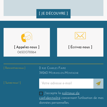
JE DÉCOUVRE
[ Appelez-nous ]
[ Écrivez-nous ]
0650078864
2 rue Charles Favre
[ Rencontrez-nous ]
39260
Moirans-en-Montagne
[ Suivez-nous ! ]
J'accepte la
politique de
confidentialité
concernant l'utilisation de mes
données personnelles.