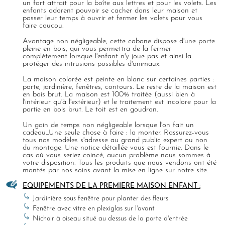
un fort attrait pour la boîte aux lettres et pour les volets. Les
enfants adorent pouvoir se cacher dans leur maison et
passer leur temps à ouvrir et fermer les volets pour vous
faire coucou.
Avantage non négligeable, cette cabane dispose d'une porte
pleine en bois, qui vous permettra de la fermer
complètement lorsque l'enfant n'y joue pas et ainsi la
protéger des intrusions possibles d'animaux.
La maison colorée est peinte en blanc sur certaines parties :
porte, jardinière, fenêtres, contours. Le reste de la maison est
en bois brut. La maison est 100% traitée (aussi bien à
l'intérieur qu'à l'extérieur) et le traitement est incolore pour la
partie en bois brut. Le toit est en goudron.
Un gain de temps non négligeable lorsque l'on fait un
cadeau...Une seule chose à faire : la monter. Rassurez-vous
tous nos modèles s'adresse au grand public expert ou non
du montage. Une notice détaillée vous est fournie. Dans le
cas où vous seriez coincé, aucun problème nous sommes à
votre disposition. Tous les produits que nous vendons ont été
montés par nos soins avant la mise en ligne sur notre site.
EQUIPEMENTS DE LA PREMIERE MAISON ENFANT :
Jardinière sous fenêtre pour planter des fleurs
Fenêtre avec vitre en plexiglas sur l'avant
Nichoir à oiseau situé au dessus de la porte d'entrée